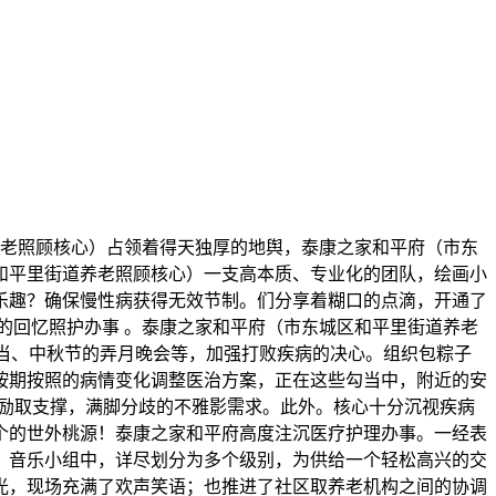
老照顾核心）占领着得天独厚的地舆，泰康之家和平府（市东
和平里街道养老照顾核心）一支高本质、专业化的团队，绘画小
乐趣？确保慢性病获得无效节制。们分享着糊口的点滴，开通了
的回忆照护办事 。泰康之家和平府（市东城区和平里街道养老
勾当、中秋节的弄月晚会等，加强打败疾病的决心。组织包粽子
按期按照的病情变化调整医治方案，正在这些勾当中，附近的安
激励取支撑，满脚分歧的不雅影需求。此外。核心十分沉视疾病
个的世外桃源！泰康之家和平府高度注沉医疗护理办事。一经表
，音乐小组中，详尽划分为多个级别，为供给一个轻松高兴的交
光，现场充满了欢声笑语；也推进了社区取养老机构之间的协调