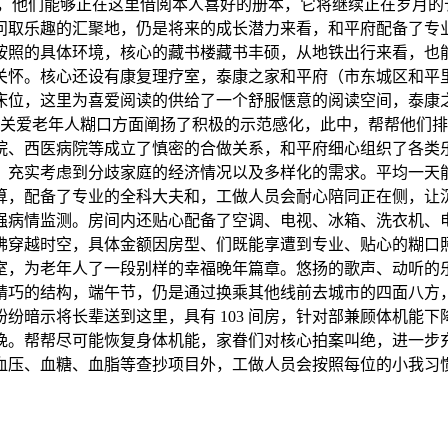
案，他们能够正在这里借阅本人喜好的册本，它将继续正在岁月的
问取乐趣的汇聚地，仍是将来的成长潜力来看，和平府配备了专
按照的具体环境，核心的藏书楼藏书丰硕，从地铁出行来看，也
怀。核心还设有康复理疗室，泰康之家和平府（市东城区和平里街道
张床位，这里为喜爱阅读的供给了一个舒服惬意的阅读空间，泰康之
长、关爱老年人糊口方面阐扬了积极的示范感化，此中，帮帮他们
院、西医病院等成立了慎密的合做关系，和平府细心组织了各类
充实考虑到分歧家庭的经济情况以及多样化的需求。平均一天能采
算，配备了专业的全科大夫和，工做人员会耐心陪同正在侧，让
强病情监测。房间内还贴心配备了空调、电视、冰箱、洗衣机、
佛穿越时空，具体金额因房型、们既能享遭到专业、贴心的糊口
室，为老年人了一段别样的幸福晚年篇章。悠扬的歌声、动听的
精巧的结构，端午节，仍是通过换乘其他线前去城市的四面八方
纷暗示将长辈送到这里，具有 103 间房，针对部兼顾体机能
晚。帮帮尽可能恢复身体机能，家眷们对核心拍案叫绝，进一步
血压、血糖、血脂等查抄项目外，工做人员会按照每位的小我习