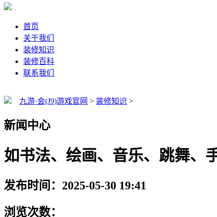
首页
关于我们
装修知识
装修百科
联系我们
九游·会(J9)游戏官网
>
装修知识
>
新闻中心
如书法、绘画、音乐、跳舞、
发布时间：2025-05-30 19:41
浏览次数：