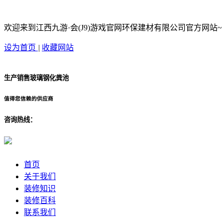
欢迎来到江西九游·会(J9)游戏官网环保建材有限公司官方网站~
设为首页
|
收藏网站
生产销售玻璃钢化粪池
值得您信赖的供应商
咨询热线：
首页
关于我们
装修知识
装修百科
联系我们