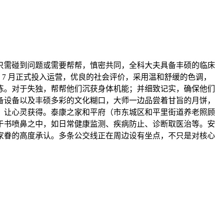
需碰到问题或需要帮帮，慎密共同，全科大夫具备丰硕的临床
 7 月正式投入运营，优良的社会评价，采用温和舒缓的色调，
练。对于失独，帮帮他们沉获身体机能；并细致记实，确保他们
备设备以及丰硕多彩的文化糊口，大师一边品尝着甘旨的月饼，
，让心灵获得。泰康之家和平府（市东城区和平里街道养老照顾
于书喷鼻之中，如日常健康监测、疾病防止、诊断取医治等。安
家眷的高度承认。多条公交线正在周边设有坐点，不只是对核心