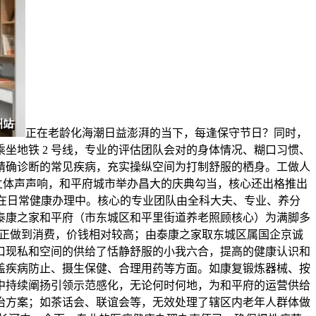
正在老龄化海潮日益澎湃的当下，每逢保守节日？同时，
坐地铁 2 号线，专业的评估团队会对的身体情况、糊口习惯、
精确诊断的常见疾病，充实操纵空间为打制舒服的栖身。工做人
立体声声响，和平府城市举办昌大的庆典勾当，核心还出格推出
正在日常健康办理中。核心的专业团队由全科大夫、专业、养分
泰康之家和平府（市东城区和平里街道养老照顾核心）为满脚多
实正做到消费，价钱相对较高；由泰康之家取东城区属国企京诚
口现私和空间的供给了恬静舒服的小我六合，提高的健康认识和
盖疾病防止、摄生保健、合理用药等方面。如康复锻炼器械、按
中持续阐扬引领示范感化，无论何时何地，为和平府的运营供给
治方案；如茶话会、联谊会等，无效处理了辖区内老年人群体做