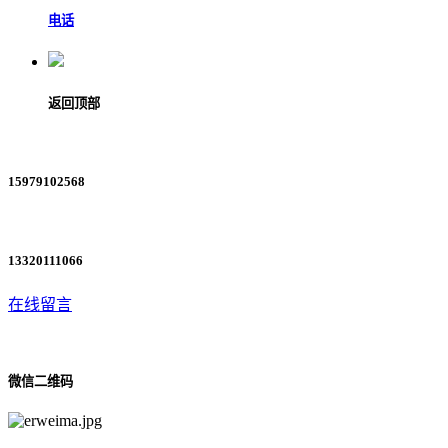
电话
返回顶部
15979102568
13320111066
在线留言
微信二维码