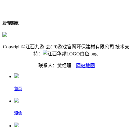
友情链接：
Copyright©江西九游·会(J9)游戏官网环保建材有限公司 技术支
持：
联系人：黄经理
网站地图
首页
短信