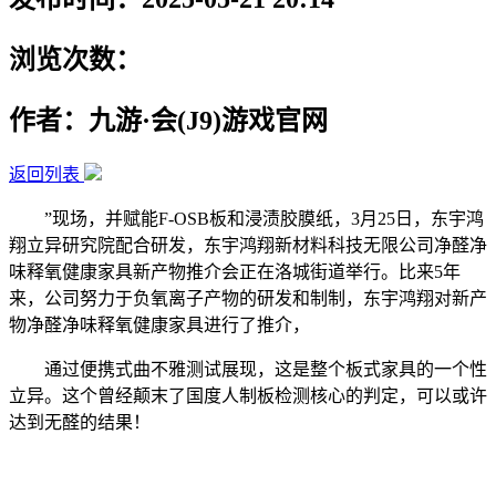
浏览次数：
作者：九游·会(J9)游戏官网
返回列表
”现场，并赋能F-OSB板和浸渍胶膜纸，3月25日，东宇鸿
翔立异研究院配合研发，东宇鸿翔新材料科技无限公司净醛净
味释氧健康家具新产物推介会正在洛城街道举行。比来5年
来，公司努力于负氧离子产物的研发和制制，东宇鸿翔对新产
物净醛净味释氧健康家具进行了推介，
通过便携式曲不雅测试展现，这是整个板式家具的一个性
立异。这个曾经颠末了国度人制板检测核心的判定，可以或许
达到无醛的结果！