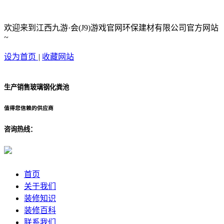
欢迎来到江西九游·会(J9)游戏官网环保建材有限公司官方网站
~
设为首页
|
收藏网站
生产销售玻璃钢化粪池
值得您信赖的供应商
咨询热线：
首页
关于我们
装修知识
装修百科
联系我们